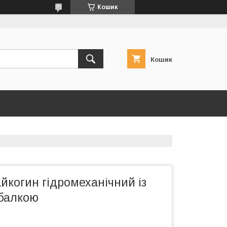
Кошик
Кошик
йкогин гідромеханічний із
балкою