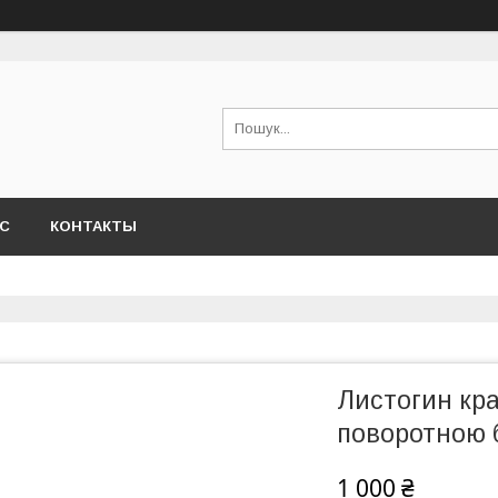
АС
КОНТАКТЫ
Листогин кра
поворотною 
1 000 ₴