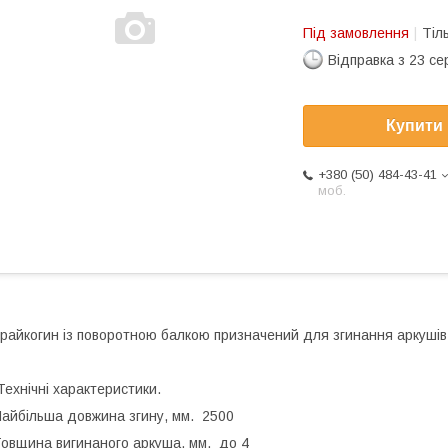
Під замовлення
Тіл
Відправка з 23 се
Купити
+380 (50) 484-43-41
моб.
райкогин із поворотною балкою призначений для згинання аркушів
ехнічні характеристики.
айбільша довжина згину, мм. 2500
овщина вигинаного аркуша, мм. до 4