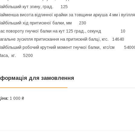
айбільший кут згину, град. 125
айменша висота відгинної крайки за товщини аркуша 4 мм і вугілля
айбільший хід притискної балки, мм 230
ас повороту гнучкої балки на кут 125 град., секунд 10
агальне зусилля притискання на притискній балці, кгс. 14640
айбільший робочий крутний момент гнучкої балки, кгс/см 5400
Маса, кг. 5200
нформація для замовлення
іна:
1 000 ₴