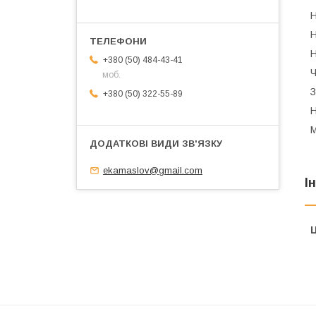
Н
Н
Н
+380 (50) 484-43-41
Ч
моб.
З
+380 (50) 322-55-89
Н
ekamaslov@gmail.com
І
Ц