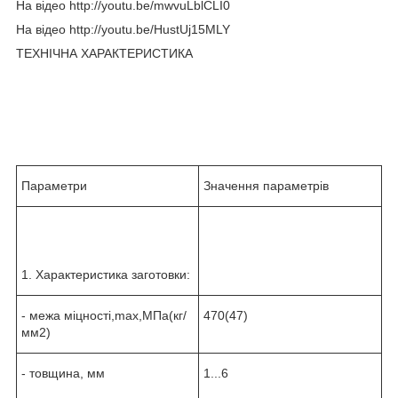
На відео http://youtu.be/mwvuLblCLI0
На відео http://youtu.be/HustUj15MLY
ТЕХНІЧНА ХАРАКТЕРИСТИКА
Параметри
Значення параметрів
1. Характеристика заготовки:
- межа міцності,max,МПа(кг/
470(47)
мм
2
)
- товщина, мм
1...6