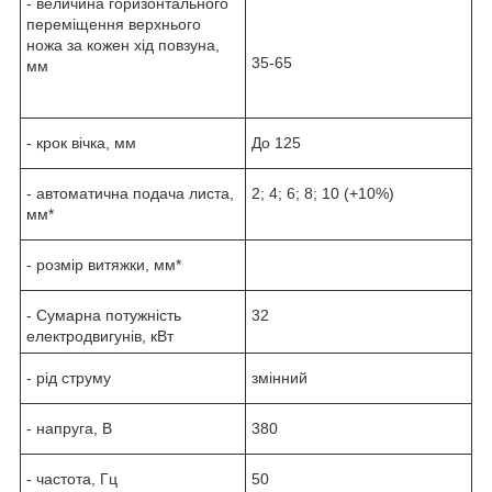
- величина горизонтального
переміщення верхнього
ножа за кожен хід повзуна,
35-65
мм
- крок вічка, мм
До 125
- автоматична подача листа,
2; 4; 6; 8; 10 (+10%)
мм*
- розмір витяжки, мм*
- Сумарна потужність
32
електродвигунів, кВт
- рід струму
змінний
- напруга, В
380
- частота, Гц
50