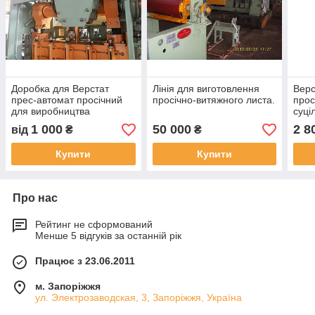
Доробка для Верстат
Лінія для виготовлення
Верс
прес-автомат просічний
просічно-витяжного листа.
прос
для виробництва
суці
суцільнометалевою
прос
1 000
50 000
2 8
від
₴
₴
просічно-витяжної сітки
ПВЛ
ПВЛ
Купити
Купити
Про нас
Рейтинг не сформований
Менше 5 відгуків за останній рік
Працює з 23.06.2011
м. Запоріжжя
ул. Электрозаводская, 3, Запоріжжя, Україна