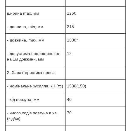
ширина max, мм
1250
- довжина, min, мм
215
- довжина, max, мм
1500*
- допустима неплощинність
12
на 1м довжини, мм
2. Характеристика преса:
- номінальне зусилля, кН (тс)
1500(150)
- хід повзуна, мм
40
- число ходів повзуна в хв,
70
(хід/хв)