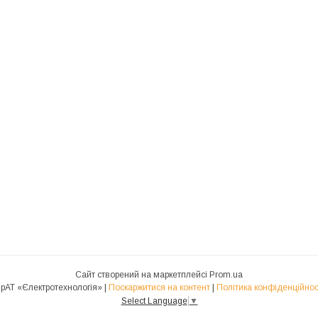
Сайт створений на маркетплейсі
Prom.ua
ПрАТ «Єлектротехнологія» |
Поскаржитися на контент
|
Політика конфіденційнос
Select Language
▼